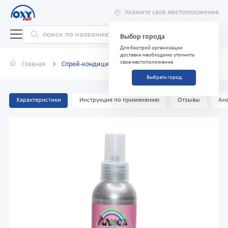
Укажите свое местоположение
Выбор города
Для быстрой организации
доставки необходимо уточнить
свое местоположение
Главная
Спрей-кондиционер для волос Алиса 140 мл
Выбрать город
Характеристики
Инструкция по применению
Отзывы
Ана