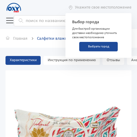
Укажите свое местоположение
Выбор города
Для быстрой организации
доставки необходимо уточнить
свое местоположение
Главная
Салфетки влажные детские "Cotton Club" №120
Выбрать город
Характеристики
Инструкция по применению
Отзывы
Ана