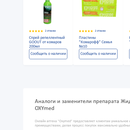
2 отзыва
2 отзыва
Спрей репеллентный
Пластины
GOOUT от комаров
"Комарофф" Семья
200мл
№10
Сообщить о наличии
Сообщить о наличии
Аналоги и заменители препарата Жид
OXYmed
Онлайн аптека "Oxymed" предоставляет клиентам уникальное 
преимуществами, делая процесс покупок максимально удобны