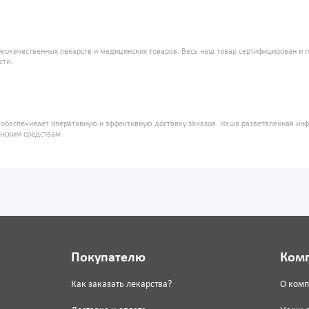
кокачественных лекарств и медицинских товаров. Весь наш товар сертифицирован и 
сти.
" обеспечивает оперативную и эффективную доставку заказов. Наша разветвленная ин
инским средствам
Покупателю
Ком
Как заказать лекарства?
О ком