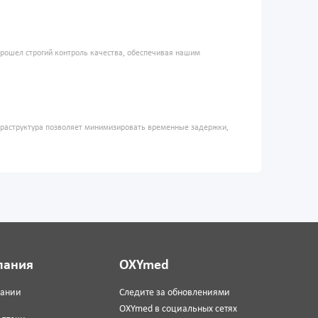
прошел строгий контроль качества, обеспечивая нашим
фраструктура позволяет минимизировать временные задержки,
пания
OXYmed
пании
Следите за обновлениями
OXYmed в социальных сетях