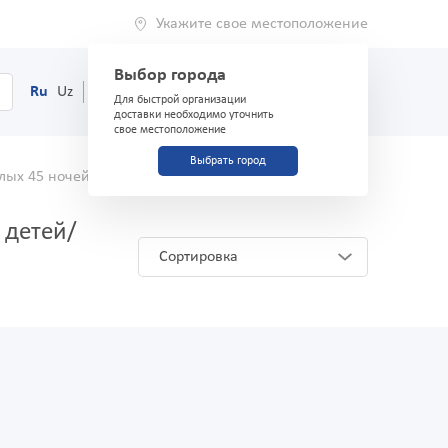
Укажите свое местоположение
Выбор города
0
Корзина
Ru
Uz
(71) 200-03-03
Для быстрой организации
доставки необходимо уточнить
свое местоположение
Выбрать город
лых 45 ночей
Аналоги и заменители
 детей/
Сортировка