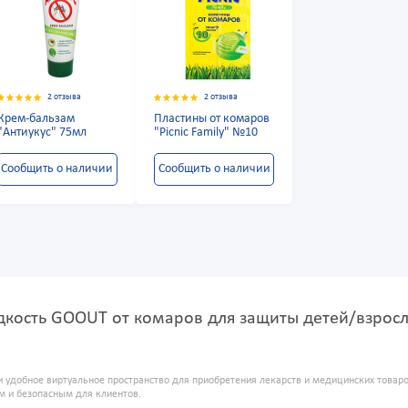
2 отзыва
2 отзыва
Крем-бальзам
Пластины от комаров
"Антиукус" 75мл
"Picnic Family" №10
Сообщить о наличии
Сообщить о наличии
кость GOOUT от комаров для защиты детей/взрослы
и удобное виртуальное пространство для приобретения лекарств и медицинских това
м и безопасным для клиентов.