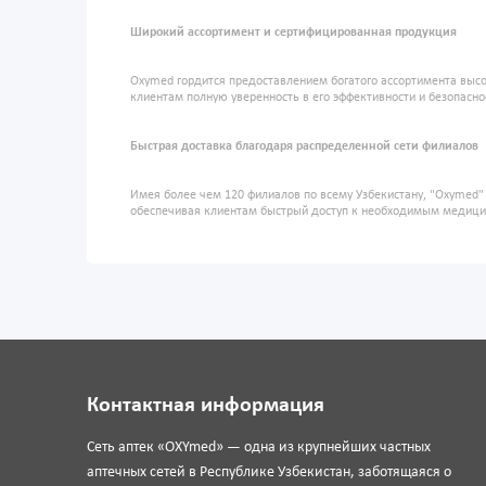
Широкий ассортимент и сертифицированная продукция
Oxymed гордится предоставлением богатого ассортимента высо
клиентам полную уверенность в его эффективности и безопасно
Быстрая доставка благодаря распределенной сети филиалов
Имея более чем 120 филиалов по всему Узбекистану, "Oxymed
обеспечивая клиентам быстрый доступ к необходимым медиц
Контактная информация
Сеть аптек «OXYmed» — одна из крупнейших частных
аптечных сетей в Республике Узбекистан, заботящаяся о