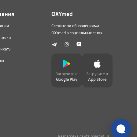
пания
OXYmed
пании
Следите за обновлениями
OXYmed в социальных сетях
аптеки
фикаты
ты
Загрузите в
Загрузите в
Google Play
App Store
Разработка сайта
pharmit.uz