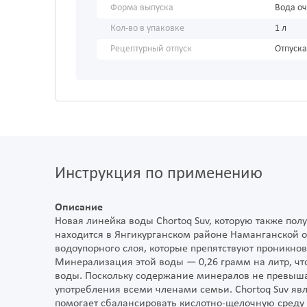
Форма выпуска
Вода о
Кол-во в упаковке
1 л
Рецептурный отпуск
Отпуска
Инструкция по применению
Описание
Новая линейка воды Chortoq Suv, которую также пол
находится в Янгикурганском районе Наманганской о
водоупорного слоя, которые препятствуют проникно
Минерализация этой воды — 0,26 грамм на литр, чт
воды. Поскольку содержание минералов не превыша
употребления всеми членами семьи. Chortoq Suv явл
помогает сбалансировать кислотно-щелочную среду 