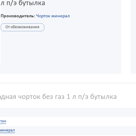
л п/э бутылка
Производитель:
Чорток минерал
От обезвоживания
дная чорток без газ 1 л п/э бутылка
тан
 минерал