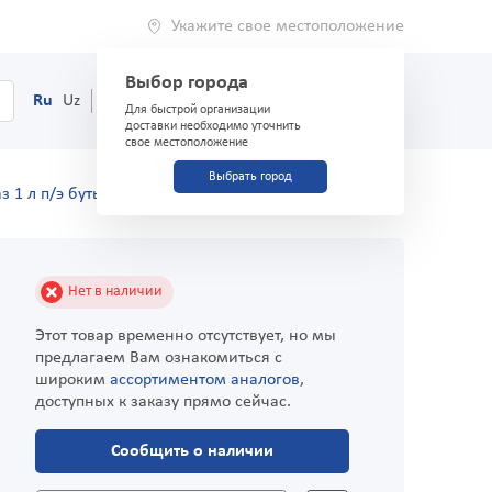
Укажите свое местоположение
Выбор города
0
Корзина
Ru
Uz
(71) 200-03-03
Для быстрой организации
доставки необходимо уточнить
свое местоположение
Выбрать город
з 1 л п/э бутылка
Нет в наличии
Этот товар временно отсутствует, но мы
предлагаем Вам ознакомиться с
широким
ассортиментом аналогов
,
доступных к заказу прямо сейчас.
Сообщить о наличии