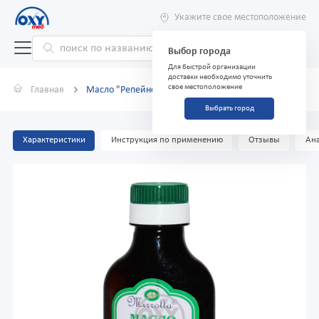
Укажите свое местоположение
Выбор города
Для быстрой организации
доставки необходимо уточнить
свое местоположение
Главная
Масло "Репейное" с витаминами А,Е 100мл
Выбрать город
Характеристики
Инструкция по применению
Отзывы
Ана