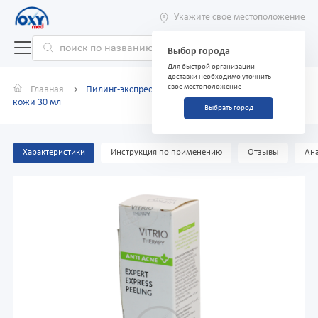
Укажите свое местоположение
Выбор города
Для быстрой организации
доставки необходимо уточнить
свое местоположение
Главная
Пилинг-экспресс Vitrio для жирной и проблемной
кожи 30 мл
Выбрать город
Характеристики
Инструкция по применению
Отзывы
Ана