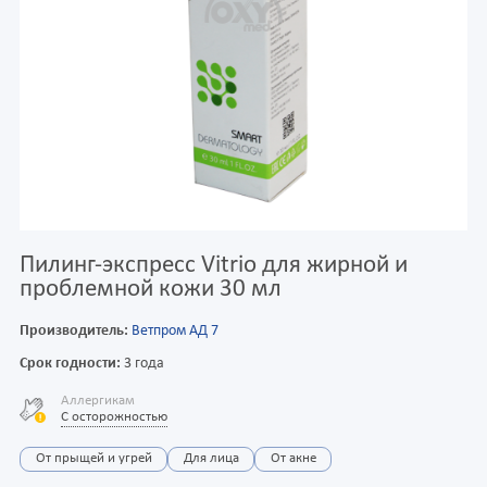
Пилинг-экспресс Vitrio для жирной и
проблемной кожи 30 мл
Производитель:
Ветпром АД 7
Срок годности:
3 года
Аллергикам
С осторожностью
От прыщей и угрей
Для лица
От акне