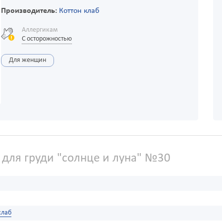
Производитель:
Коттон клаб
Аллергикам
С осторожностью
Для женщин
для груди "солнце и луна" №30
клаб