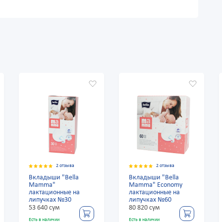
2 отзыва
2 отзыва
Вкладыши "Bella
Вкладыши "Bella
Вклады
Mamma"
Mamma" Economy
Mamm
лактационные на
лактационные на
лактац
липучках №30
липучках №60
липуч
53 640 сум
80 820 сум
53 640
Есть в наличии
Есть в наличии
Есть в на