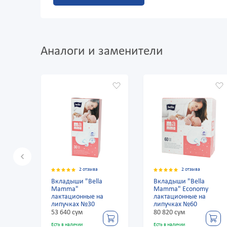
Аналоги и заменители
2 отзыва
2 отзыва
Вкладыши "Bella
Вкладыши "Bella
Mamma"
Mamma" Economy
лактационные на
лактационные на
липучках №30
липучках №60
53 640 сум
80 820 сум
Есть в наличии
Есть в наличии