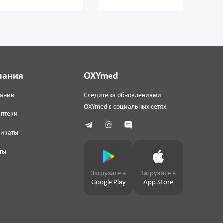
пания
OXYmed
пании
Следите за обновлениями
OXYmed в социальных сетях
аптеки
фикаты
ты
Загрузите в
Загрузите в
Google Play
App Store