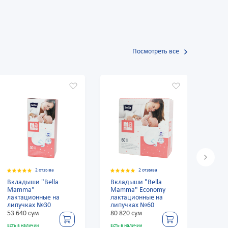
Посмотреть все
2 отзыва
2 отзыва
2 отзы
ши "Bella
Вкладыши "Bella
Вкладыши "Be
a"
Mamma" Economy
Mamma"
ионные на
лактационные на
лактационные
ках №30
липучках №60
липучках №3
 сум
80 820 сум
53 640 сум
личии
Есть в наличии
Есть в наличии