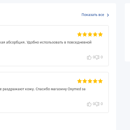
Показать все
окая абсорбция. Удобно использовать в повседневной
0
0
е раздражают кожу. Спасибо магазину Oxymed за
0
0