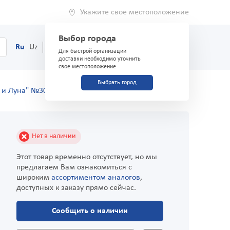
Укажите свое местоположение
Выбор города
0
Корзина
Ru
Uz
(71) 200-03-03
Для быстрой организации
доставки необходимо уточнить
свое местоположение
Выбрать город
 и Луна" №30
Нет в наличии
Этот товар временно отсутствует, но мы
предлагаем Вам ознакомиться с
широким
ассортиментом аналогов
,
доступных к заказу прямо сейчас.
Сообщить о наличии