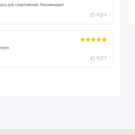
ходка для спортсменов! Рекомендую!
0
0
отеют.
0
0