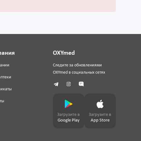
пания
OXYmed
пании
Следите за обновлениями
OXYmed в социальных сетях
аптеки
фикаты
ты
Загрузите в
Загрузите в
Google Play
App Store