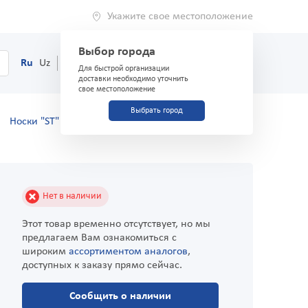
Укажите свое местоположение
Выбор города
0
Корзина
Ru
Uz
(71) 200-03-03
Для быстрой организации
доставки необходимо уточнить
свое местоположение
Выбрать город
Носки "ST" бактериальные Sport бордовые #27(40-
Нет в наличии
Этот товар временно отсутствует, но мы
предлагаем Вам ознакомиться с
широким
ассортиментом аналогов
,
доступных к заказу прямо сейчас.
Сообщить о наличии