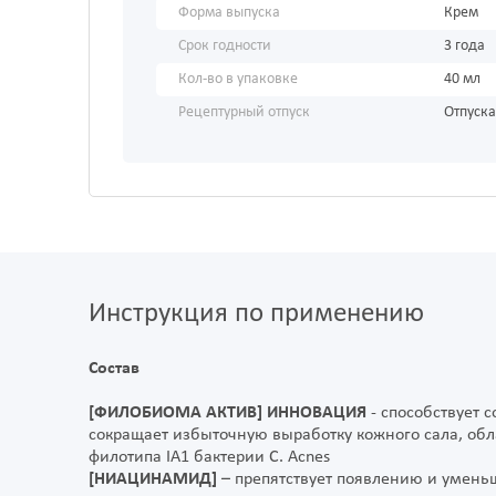
Форма выпуска
Крем
Срок годности
3 года
Кол-во в упаковке
40 мл
Рецептурный отпуск
Отпуска
Инструкция по применению
Состав
[ФИЛОБИОМА AКТИВ] ИННОВАЦИЯ
- способствует 
сокращает избыточную выработку кожного сала, об
филотипа IA1 бактерии C. Acnes
[НИАЦИНАМИД]
– препятствует появлению и умен