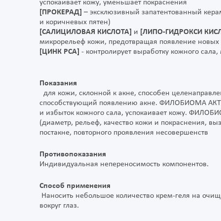
успокаивает кожу, уменьшает покраснения
[ПРОКЕРАД]
– эксклюзивный запатентованный керам
и коричневых пятен)
[САЛИЦИЛОВАЯ КИСЛОТА]
и
[ЛИПО-ГИДРОКСИ КИСЛ
микрорельеф кожи, предотвращая появление новых
[ЦИНК PCA]
- контролирует выработку кожного сала,
Показания
для кожи, склонной к акне, способен целенаправле
способствующий появлению акне. ФИЛОБИОМА AКТИ
и избыток кожного сала, успокаивает кожу. ФИЛОБ
(диаметр, рельеф, качество кожи и покраснения, в
постакне, повторного проявления несовершенств
Противопоказания
Индивидуальная непереносимость компонентов.
Способ применения
Наносить небольшое количество крем-геля на очищ
вокруг глаз.