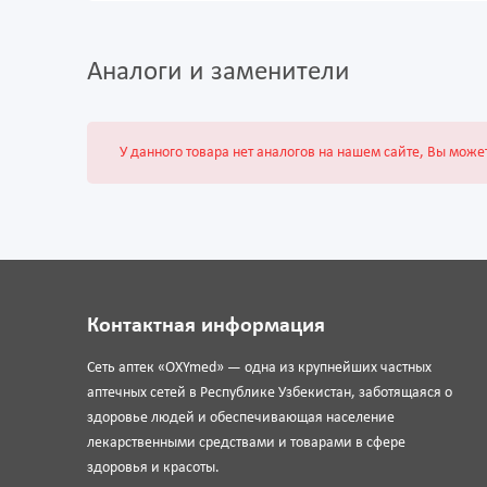
Аналоги и заменители
У данного товара нет аналогов на нашем сайте, Вы може
Контактная информация
Сеть аптек «OXYmed» — одна из крупнейших частных
аптечных сетей в Республике Узбекистан, заботящаяся о
здоровье людей и обеспечивающая население
лекарственными средствами и товарами в сфере
здоровья и красоты.