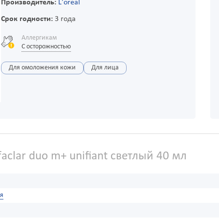
Производитель:
L'oreal
Срок годности:
3 года
Аллергикам
С осторожностью
Для омоложения кожи
Для лица
faclar duo m+ unifiant светлый 40 мл
я