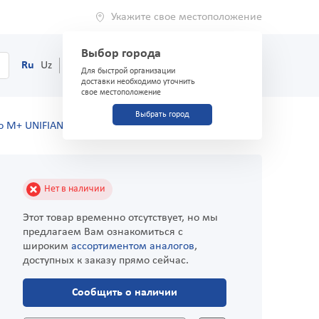
Укажите свое местоположение
Выбор города
0
Корзина
Ru
Uz
(71) 200-03-03
Для быстрой организации
доставки необходимо уточнить
свое местоположение
Выбрать город
uo M+ UNIFIANT светлый 40 мл
Нет в наличии
Этот товар временно отсутствует, но мы
предлагаем Вам ознакомиться с
широким
ассортиментом аналогов
,
доступных к заказу прямо сейчас.
Сообщить о наличии