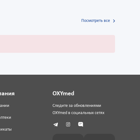
Посмотреть все
пания
OXYmed
пании
Следите за обновлениями
OXYmed в социальных сетях
аптеки
фикаты