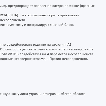
ид, предотвращает появление следов постакне (красных
ОТА] (LHA)
– мягко очищает поры, выравнивает
 несовершенств
 матирует кожу и контролирует жирный блеск
нно воздействовать именно на филотип IA1,
В способствует сокращению количество несовершенств
ИОМА AКТИВ воздействует на 4 параметра несовершенств
ызванные несовершенствами). Против несовершенств,
енную кожу лица утром и вечером, избегая области