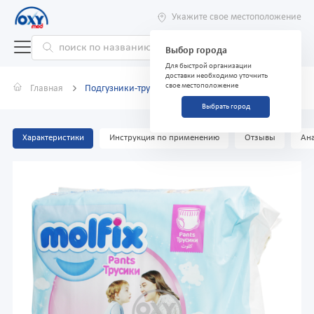
Укажите свое местоположение
Выбор города
Для быстрой организации
доставки необходимо уточнить
свое местоположение
Главная
Подгузники-трусики Molfix № #4 №24
Выбрать город
Характеристики
Инструкция по применению
Отзывы
Ана