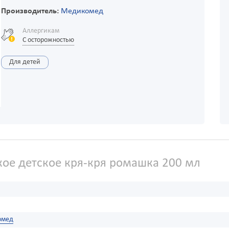
Производитель:
Медикомед
Аллергикам
С осторожностью
Для детей
е детское кря-кря ромашка 200 мл
омед