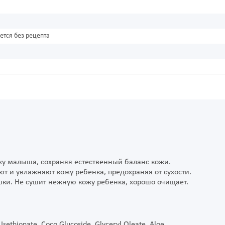
ется без рецепта
жу малыша, сохраняя естественный баланс кожи.
т и увлажняют кожу ребенка, предохраняя от сухости.
и. Не сушит нежную кожу ребенка, хорошо очищает.
sethionate, Coco Glucoside, Glyceryl Oleate, Aloe