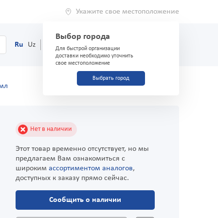
Укажите свое местоположение
Выбор города
0
Корзина
Ru
Uz
(71) 200-03-03
Для быстрой организации
доставки необходимо уточнить
свое местоположение
Выбрать город
 мл
Нет в наличии
Этот товар временно отсутствует, но мы
предлагаем Вам ознакомиться с
широким
ассортиментом аналогов
,
доступных к заказу прямо сейчас.
Сообщить о наличии