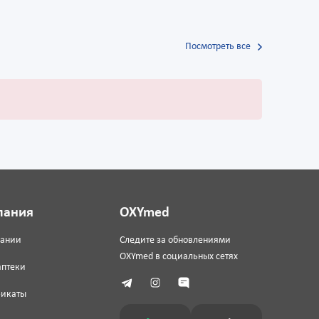
Посмотреть все
пания
OXYmed
пании
Следите за обновлениями
OXYmed в социальных сетях
аптеки
фикаты