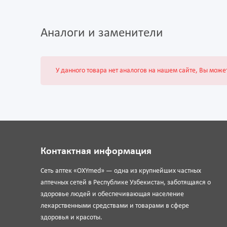
Аналоги и заменители
У данного товара нет аналогов на нашем сайте, Вы може
Контактная информация
Сеть аптек «OXYmed» — одна из крупнейших частных
аптечных сетей в Республике Узбекистан, заботящаяся о
здоровье людей и обеспечивающая население
лекарственными средствами и товарами в сфере
здоровья и красоты.