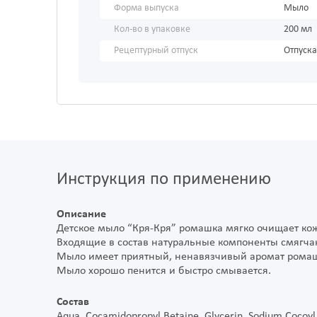
Форма выпуска
Мыло
Кол-во в упаковке
200 мл
Рецептурный отпуск
Отпуска
Инструкция по применению
Описание
Детское мыло “Кря-Кря” ромашка мягко очищает ко
Входящие в состав натуральные компоненты смягчаю
Мыло имеет приятный, ненавязчивый аромат ромашк
Мыло хорошо пенится и быстро смывается.
Состав
Aqua, Cocamidopropyl Betaine, Glycerin, Sodium Cocoyl I