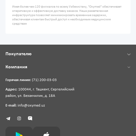
Имея более чем 120 филиалов по всему Узбекистану, "Oxymed" обеспечивает
оперативную и эффективную доставку заказов. Наша разветвленная
инфраструктура позволяет минимизировать временные задержки,
обеспечивая клиентам быстрый доступ к необходимым медицинским
средствам
Покупателю
Компания
Горячая линия:
(71) 200-03-03
Адрес:
100044, г. Ташкент, Сергелийский
район, ул. Безакчилик, д. 18А
E-mail:
info@oxymed.uz