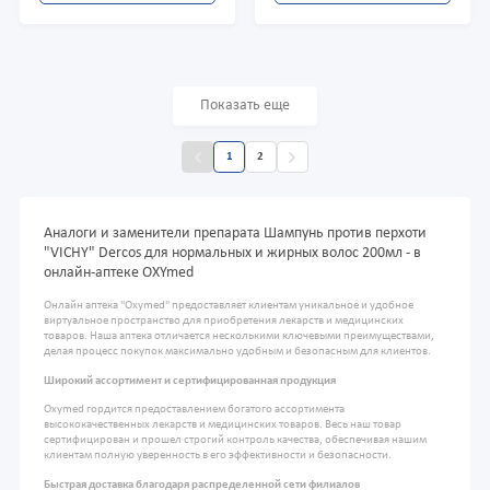
Показать еще
1
2
Аналоги и заменители препарата Шампунь против перхоти
"VICHY" Dercos для нормальных и жирных волос 200мл - в
онлайн-аптеке OXYmed
Онлайн аптека "Oxymed" предоставляет клиентам уникальное и удобное
виртуальное пространство для приобретения лекарств и медицинских
товаров. Наша аптека отличается несколькими ключевыми преимуществами,
делая процесс покупок максимально удобным и безопасным для клиентов.
Широкий ассортимент и сертифицированная продукция
Oxymed гордится предоставлением богатого ассортимента
высококачественных лекарств и медицинских товаров. Весь наш товар
сертифицирован и прошел строгий контроль качества, обеспечивая нашим
клиентам полную уверенность в его эффективности и безопасности.
Быстрая доставка благодаря распределенной сети филиалов