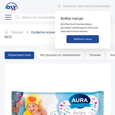
Укажите свое местоположение
Выбор города
Для быстрой организации
доставки необходимо уточнить
свое местоположение
Главная
Салфетки влажные для детей "Aura" Ultra Comfort
№15
Выбрать город
Характеристики
Инструкция по применению
Отзывы
Ана