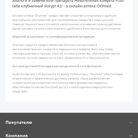
Аналоги и заменители препарата Жевательная конфета Fruit-
tella клубничный йогурт 41г - в онлайн-аптеке OXYmed
Онлайн аптека "Oxymed" предоставляет клиентам уникальное и удобное
виртуальное пространство для приобретения лекарств и медицинских
товаров. Наша аптека отличается несколькими ключевыми преимуществами,
делая процесс покупок максимально удобным и безопасным для клиентов.
Широкий ассортимент и сертифицированная продукция
Oxymed гордится предоставлением богатого ассортимента
высококачественных лекарств и медицинских товаров. Весь наш товар
сертифицирован и прошел строгий контроль качества, обеспечивая нашим
клиентам полную уверенность в его эффективности и безопасности.
Быстрая доставка благодаря распределенной сети филиалов
Имея более чем 120 филиалов по всему Узбекистану, "Oxymed" обеспечивает
оперативную и эффективную доставку заказов. Наша разветвленная
инфраструктура позволяет минимизировать временные задержки,
обеспечивая клиентам быстрый доступ к необходимым медицинским
средствам
Покупателю
Компания