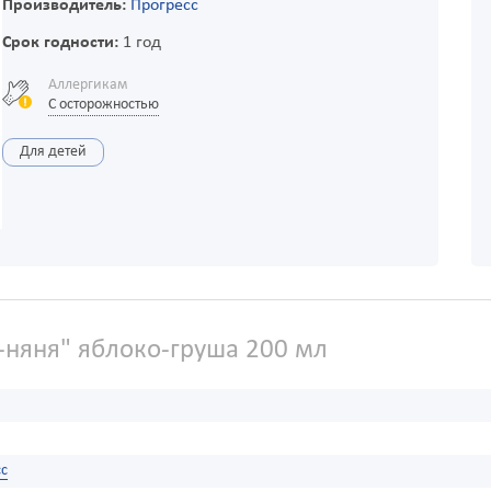
Производитель:
Прогресс
Срок годности:
1 год
Аллергикам
С осторожностью
Для детей
-няня" яблоко-груша 200 мл
сс