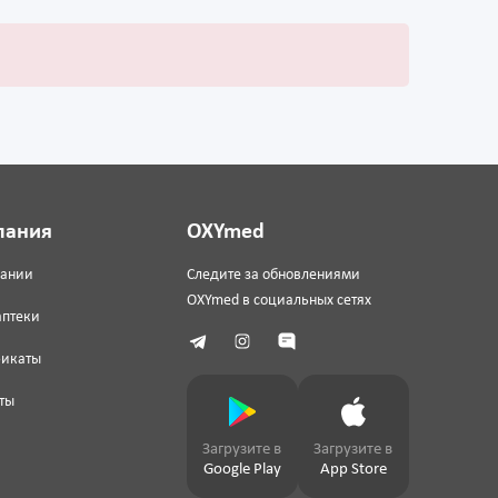
пания
OXYmed
пании
Следите за обновлениями
OXYmed в социальных сетях
аптеки
фикаты
ты
Загрузите в
Загрузите в
Google Play
App Store