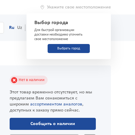
Укажите свое местоположение
Выбор города
0
Корзина
Ru
Uz
(71) 200-03-03
Для быстрой организации
доставки необходимо уточнить
свое местоположение
Выбрать город
Нет в наличии
Этот товар временно отсутствует, но мы
предлагаем Вам ознакомиться с
широким
ассортиментом аналогов
,
доступных к заказу прямо сейчас.
Сообщить о наличии