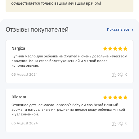
осуществляется только вашим лечащим врачом!
Отзывы покупателей
Показать все
Nargiza
Купила масло для ребенка на Oxymed и очень довольна качеством
продукта. Кожа стала более ухоженной и мягкой после
использования.
06 August 2024
0
0
Dilorom
Отличное детское масло Johnson's Baby с Алоэ Вера! Нежный
аромат и натуральные ингредиенты делают кожу ребенка мягкой
и увлажненной.
06 August 2024
0
0