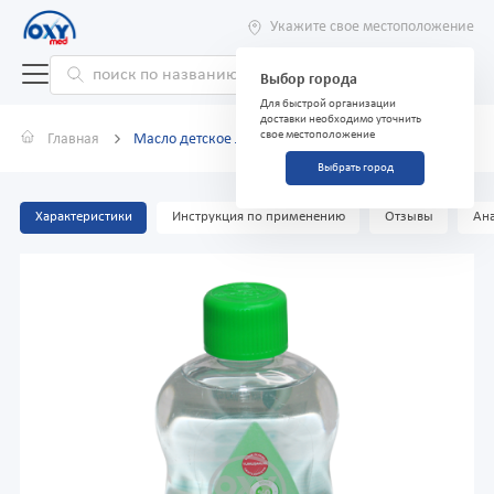
Укажите свое местоположение
Выбор города
Для быстрой организации
доставки необходимо уточнить
свое местоположение
Главная
Масло детское Johnson's Baby с Алоэ Вера 300 мл
Выбрать город
Характеристики
Инструкция по применению
Отзывы
Ана