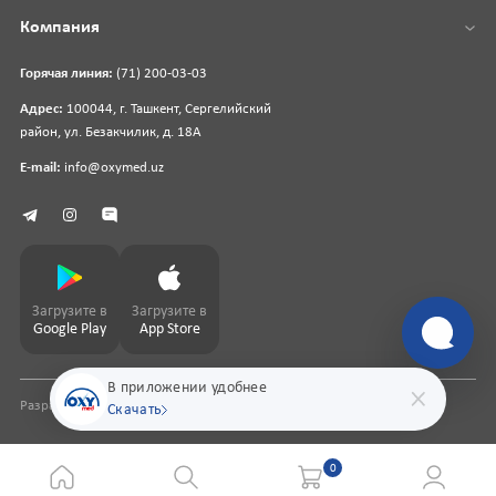
Компания
Горячая линия:
(71) 200-03-03
Адрес:
100044, г. Ташкент, Сергелийский
район, ул. Безакчилик, д. 18А
E-mail:
info@oxymed.uz
Загрузите в
Загрузите в
Google Play
App Store
В приложении удобнее
Разработка сайта
pharmit.uz
Скачать
0