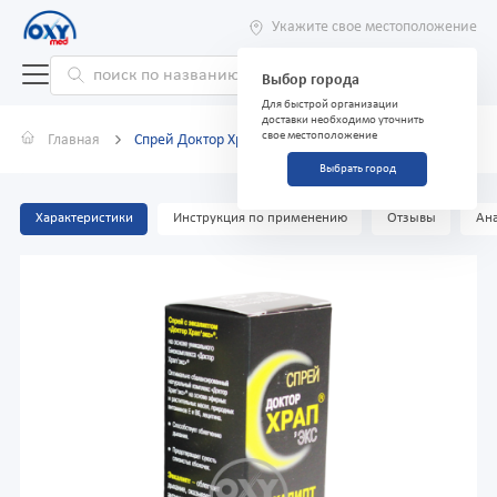
Укажите свое местоположение
Выбор города
Для быстрой организации
доставки необходимо уточнить
свое местоположение
Главная
Спрей Доктор Храп'ЭКС эвкалипт 60 мл
Выбрать город
Характеристики
Инструкция по применению
Отзывы
Ана