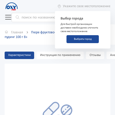
Укажите свое местоположение
Выбор города
Для быстрой организации
доставки необходимо уточнить
свое местоположение
Главная
Пюре фруктово-злаковое "Kabrita" Ванильный
пудинг 100 г 8+
Выбрать город
Характеристики
Инструкция по применению
Отзывы
Ана