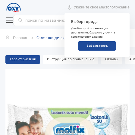
Укажите свое местоположение
Выбор города
Для быстрой организации
доставки необходимо уточнить
свое местоположение
Главная
Салфетки детские Molfix Isotonic Fresh №60
Выбрать город
Характеристики
Инструкция по применению
Отзывы
Ана