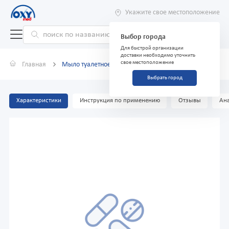
Укажите свое местоположение
Выбор города
Для быстрой организации
доставки необходимо уточнить
свое местоположение
Главная
Мыло туалетное "Детское с подорожником" 100 г
Выбрать город
Характеристики
Инструкция по применению
Отзывы
Ана