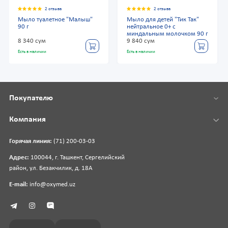
2 отзыва
2 отзыва
Мыло туалетное "Малыш"
Мыло для детей "Тик Так"
90 г
нейтральное 0+ с
миндальным молочком 90 г
8 340 сум
9 840 сум
Есть в наличии
Есть в наличии
Покупателю
Компания
Горячая линия:
(71) 200-03-03
Адрес:
100044, г. Ташкент, Сергелийский
район, ул. Безакчилик, д. 18А
E-mail:
info@oxymed.uz