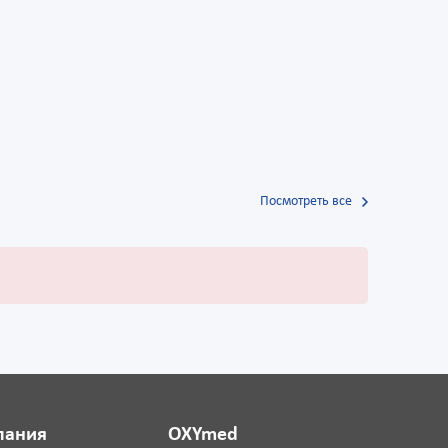
Посмотреть все
пания
OXYmed