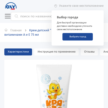
Укажите свое местоположение
Выбор города
Для быстрой организации
доставки необходимо уточнить
свое местоположение
Главная
Крем детский "Кря-кря" питательный с
витаминами А и Е 75 мл
Выбрать город
Характеристики
Инструкция по применению
Отзывы
Ана