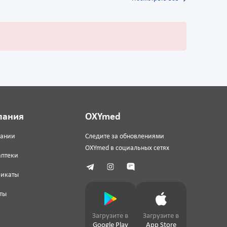
пания
OXYmed
пании
Следите за обновлениями
OXYmed в социальных сетях
аптеки
фикаты
ты
Загрузите в
Загрузите в
Google Play
App Store