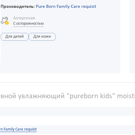
Производитель:
Pure Born Family Care requisit
Аллергикам
С осторожностью
Для детей
Для кожи
вной увлажняющий "pureborn kids" moist
n Family Care requisit