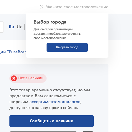
Укажите свое местоположение
Выбор города
0
Корзина
Ru
Uz
(71) 200-03-03
Для быстрой организации
доставки необходимо уточнить
свое местоположение
Выбрать город
 "PureBorn kids" Moisture 300 мл
Нет в наличии
Этот товар временно отсутствует, но мы
предлагаем Вам ознакомиться с
широким
ассортиментом аналогов
,
доступных к заказу прямо сейчас.
Сообщить о наличии