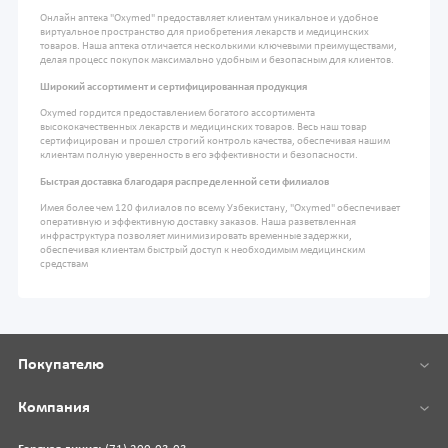
Онлайн аптека "Oxymed" предоставляет клиентам уникальное и удобное
виртуальное пространство для приобретения лекарств и медицинских
товаров. Наша аптека отличается несколькими ключевыми преимуществами,
делая процесс покупок максимально удобным и безопасным для клиентов.
Широкий ассортимент и сертифицированная продукция
Oxymed гордится предоставлением богатого ассортимента
высококачественных лекарств и медицинских товаров. Весь наш товар
сертифицирован и прошел строгий контроль качества, обеспечивая нашим
клиентам полную уверенность в его эффективности и безопасности.
Быстрая доставка благодаря распределенной сети филиалов
Имея более чем 120 филиалов по всему Узбекистану, "Oxymed" обеспечивает
оперативную и эффективную доставку заказов. Наша разветвленная
инфраструктура позволяет минимизировать временные задержки,
обеспечивая клиентам быстрый доступ к необходимым медицинским
средствам
Покупателю
Компания