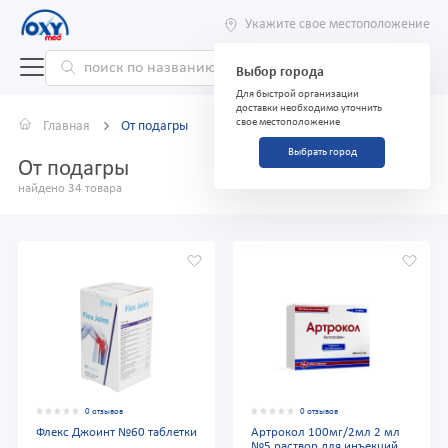
Укажите свое местоположение
Выбор города
Для быстрой организации
доставки необходимо уточнить
свое местоположение
Главная
От подагры
Выбрать город
От подагры
найдено 34 товара
0 отзывов
0 отзывов
Флекс Джоинт №60 таблетки
Артрокол 100мг/2мл 2 мл
№5 раствор для инъекций