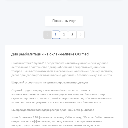
Показать еще
1
2
3
Для реабилитации - в онлайн-аптеке OXYmed
Онлайн аптека "Oxymed" предоставляет клиентам уникальное и удобное
виртуальное пространство для приобретения лекарств и медицинских
товаров. Наша аптека отличается несколькими ключевыми преимуществами,
делая процесс покупок максимально удобным и безопасным для клиентов.
Широкий ассортимент и сертифицированная продукция
Oxymed гордится предоставлением богатого ассортимента
высококачественных лекарств и медицинских товаров. Весь наш товар
сертифицирован и прошел строгий контроль качества, обеспечивая нашим
клиентам полную уверенность в его эффективности и безопасности.
Быстрая доставка благодаря распределенной сети филиалов
Имея более чем 120 филиалов по всему Узбекистану, "Oxymed" обеспечивает
оперативную и эффективную доставку заказов. Наша разветвленная
инфраструктура позволяет минимизировать временные задержки,