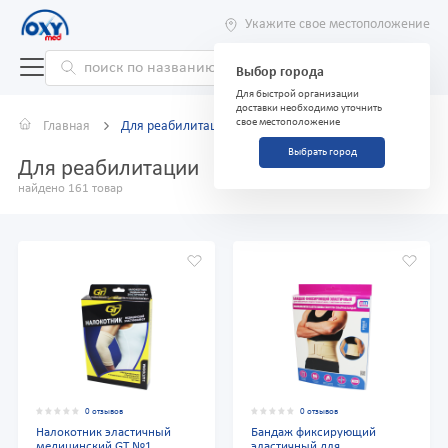
Укажите свое местоположение
Выбор города
Для быстрой организации
доставки необходимо уточнить
свое местоположение
Главная
Для реабилитации
Выбрать город
Для реабилитации
найдено 161 товар
0 отзывов
0 отзывов
Налокотник эластичный
Бандаж фиксирующий
медицинский GT №1,
эластичный для