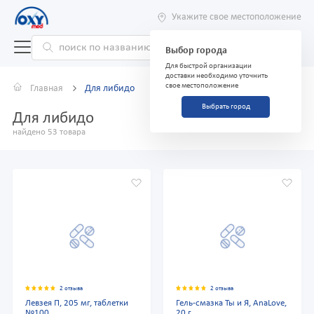
Укажите свое местоположение
Выбор города
Для быстрой организации
доставки необходимо уточнить
свое местоположение
Главная
Для либидо
Выбрать город
Для либидо
найдено 53 товара
2 отзыва
2 отзыва
Левзея П, 205 мг, таблетки
Гель-смазка Ты и Я, AnaLove,
№100
20 г