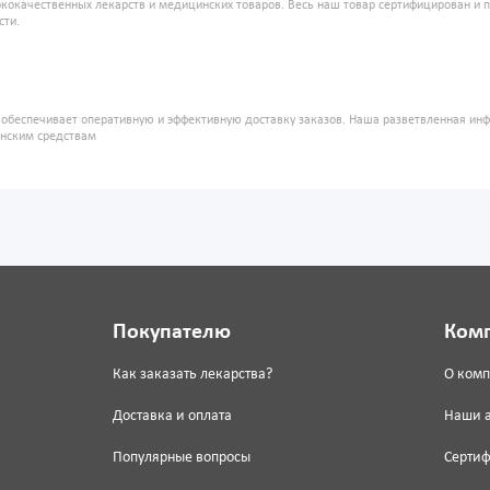
кокачественных лекарств и медицинских товаров. Весь наш товар сертифицирован и 
сти.
" обеспечивает оперативную и эффективную доставку заказов. Наша разветвленная ин
инским средствам
Покупателю
Ком
Как заказать лекарства?
О ком
Доставка и оплата
Наши 
Популярные вопросы
Серти