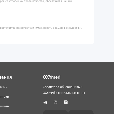
прошел строгий контроль качества, обеспечивая нашим
фраструктура позволяет минимизировать временные задержки,
пания
OXYmed
пании
Следите за обновлениями
OXYmed в социальных сетях
аптеки
фикаты