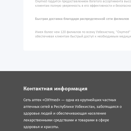
Oxymed гордится предоставлением богатого ассортимента высо
клиентам полную уверенность в его эффективности и безопасно
Быстрая доставка благодаря распределенной сети филиалов
Имея более чем 120 филиалов по всему Узбекистану, "Oxymed
обеспечивая клиентам быстрый доступ к необходимым медиц
Контактная информация
Сеть аптек «OXYmed» — одна из крупнейших частных
аптечных сетей в Республике Узбекистан, заботящаяся о
здоровье людей и обеспечивающая население
лекарственными средствами и товарами в сфере
здоровья и красоты.