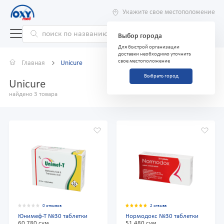
Укажите свое местоположение
Выбор города
Для быстрой организации
доставки необходимо уточнить
свое местоположение
Главная
Unicure
Выбрать город
Unicure
найдено 3 товара
0 отзывов
2 отзыва
Юнимеф-Т №30 таблетки
Нормодокс №30 таблетки
60 780 сум
51 480 сум