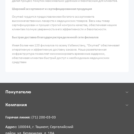
делая процесс покупок максимально удобным и безопасным для клиентов.
Широкий ассортимент и сертифицированная продукция
Oxymed гордится предоставлением богатого ассортимента
высококачественных лекарств и медицинских товаров. Весь наш товар
сертифицирован и прошел строгий контроль качества, обеспечивая нашим
клиентам полную уверенность в его эффективности и безопасности.
Быстрая доставка благодаря распределенной сети филиалов
Имея более чем 120 филиалов по всему Узбекистану, "Oxymed" обеспечивает
оперативную и эффективную доставку заказов. Наша разветвленная
инфраструктура позволяет минимизировать временные задержки,
обеспечивая клиентам быстрый доступ к необходимым медицинским
средствам
Покупателю
Компания
Горячая линия:
(71) 200-03-03
Адрес:
100044, г. Ташкент, Сергелийский
район, ул. Безакчилик, д. 18А