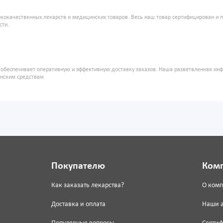
кокачественных лекарств и медицинских товаров. Весь наш товар сертифицирован и 
сти.
" обеспечивает оперативную и эффективную доставку заказов. Наша разветвленная ин
инским средствам
Покупателю
Ком
Как заказать лекарства?
О ком
Доставка и оплата
Наши 