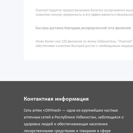
Oxymed гордится предоставлением богатого ассортимента высо
клиентам полную уверенность в его эффективности и безопасно
Быстрая доставка благодаря распределенной сети филиалов
Имея более чем 120 филиалов по всему Узбекистану, "Oxymed
обеспечивая клиентам быстрый доступ к необходимым медиц
Контактная информация
Сеть аптек «OXYmed» — одна из крупнейших частных
аптечных сетей в Республике Узбекистан, заботящаяся о
здоровье людей и обеспечивающая население
лекарственными средствами и товарами в сфере