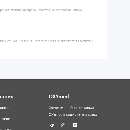
прошел строгий контроль качества, обеспечивая нашим
фраструктура позволяет минимизировать временные задержки,
пания
OXYmed
пании
Следите за обновлениями
OXYmed в социальных сетях
аптеки