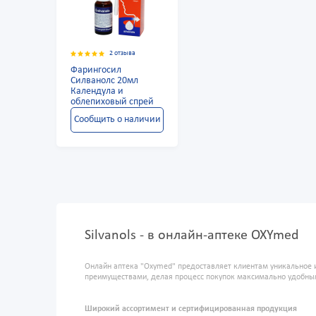
2 отзыва
Фарингосил
Силванолс 20мл
Календула и
облепиховый спрей
Сообщить о наличии
Silvanols - в онлайн-аптеке OXYmed
Онлайн аптека "Oxymed" предоставляет клиентам уникальное 
преимуществами, делая процесс покупок максимально удобны
Широкий ассортимент и сертифицированная продукция