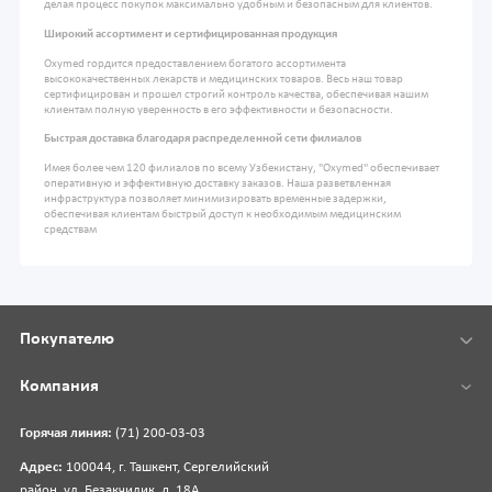
делая процесс покупок максимально удобным и безопасным для клиентов.
Широкий ассортимент и сертифицированная продукция
Oxymed гордится предоставлением богатого ассортимента
высококачественных лекарств и медицинских товаров. Весь наш товар
сертифицирован и прошел строгий контроль качества, обеспечивая нашим
клиентам полную уверенность в его эффективности и безопасности.
Быстрая доставка благодаря распределенной сети филиалов
Имея более чем 120 филиалов по всему Узбекистану, "Oxymed" обеспечивает
оперативную и эффективную доставку заказов. Наша разветвленная
инфраструктура позволяет минимизировать временные задержки,
обеспечивая клиентам быстрый доступ к необходимым медицинским
средствам
Покупателю
Компания
Горячая линия:
(71) 200-03-03
Адрес:
100044, г. Ташкент, Сергелийский
район, ул. Безакчилик, д. 18А