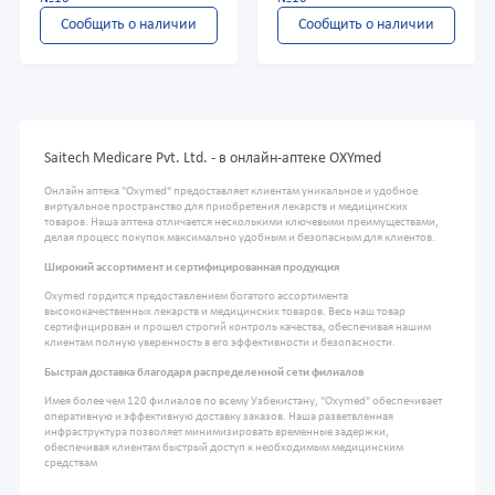
Сообщить о наличии
Сообщить о наличии
Saitech Medicare Pvt. Ltd. - в онлайн-аптеке OXYmed
Онлайн аптека "Oxymed" предоставляет клиентам уникальное и удобное
виртуальное пространство для приобретения лекарств и медицинских
товаров. Наша аптека отличается несколькими ключевыми преимуществами,
делая процесс покупок максимально удобным и безопасным для клиентов.
Широкий ассортимент и сертифицированная продукция
Oxymed гордится предоставлением богатого ассортимента
высококачественных лекарств и медицинских товаров. Весь наш товар
сертифицирован и прошел строгий контроль качества, обеспечивая нашим
клиентам полную уверенность в его эффективности и безопасности.
Быстрая доставка благодаря распределенной сети филиалов
Имея более чем 120 филиалов по всему Узбекистану, "Oxymed" обеспечивает
оперативную и эффективную доставку заказов. Наша разветвленная
инфраструктура позволяет минимизировать временные задержки,
обеспечивая клиентам быстрый доступ к необходимым медицинским
средствам