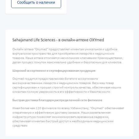
Сообщить о наличии
Sahajanand Life Sciences - в онлайн-аптеке OXYmed
Онлайн аптека "Oxymed" предоставляет клиентам уникальное и удобное
виртуальное пространство для приобретения лекарств и медицинских
товаров. Наша аптека отличается несколькими ключевыми преимуществами,
делая процесс покупок максимально удобным и безопасным для клиентов.
Широкий ассортимент и сертифицированная продукция
Oxymed гордится предоставлением богатого ассортимента
высококачественных лекарств и медицинских товаров. Весь наш товар
сертифицирован и прошел строгий контроль качества, обеспечивая нашим
клиентам полную уверенность в его эффективности и безопасности.
Быстрая доставка благодаря распределенной сети филиалов
Имея более чем 120 филиалов по всему Узбекистану, "Oxymed" обеспечивает
оперативную и эффективную доставку заказов. Наша разветвленная
инфраструктура позволяет минимизировать временные задержки,
обеспечивая клиентам быстрый доступ к необходимым медицинским
средствам