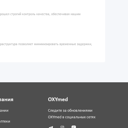
прошел строгий контроль качества, обеспечивая нашим
фраструктура позволяет минимизировать временные задержки,
пания
OXYmed
пании
Следите за обновлениями
OXYmed в социальных сетях
аптеки