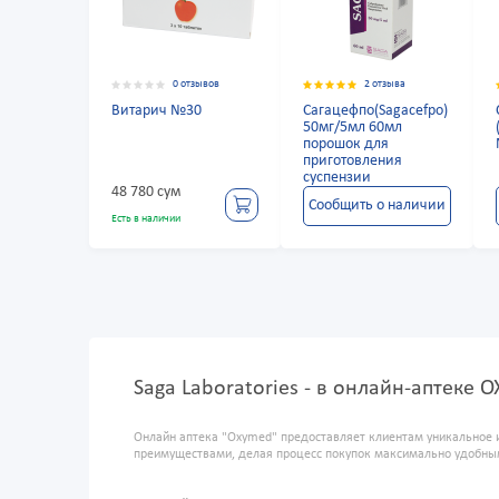
0 отзывов
2 отзыва
Витарич №30
Сагацефпо(Sagacefpo)
50мг/5мл 60мл
порошок для
приготовления
суспензии
48 780 сум
Сообщить о наличии
Есть в наличии
Saga Laboratories - в онлайн-аптеке 
Онлайн аптека "Oxymed" предоставляет клиентам уникальное 
преимуществами, делая процесс покупок максимально удобны