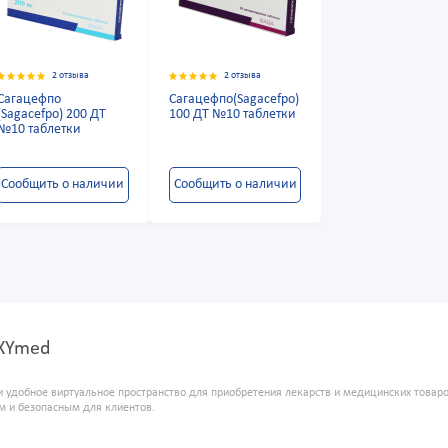
2 отзыва
2 отзыва
Сагацефпо
Сагацефпо(Sagacefpo)
(Sagacefpo) 200 ДТ
100 ДТ №10 таблетки
№10 таблетки
Сообщить о наличии
Сообщить о наличии
OXYmed
и удобное виртуальное пространство для приобретения лекарств и медицинских това
м и безопасным для клиентов.