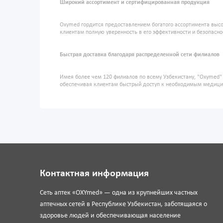
Широкий ассортимент и сертифицированная продукция
Oxymed гордится предоставлением богатого ассортимента высо
клиентам полную уверенность в его эффективности и безопасно
Быстрая доставка благодаря распределенной сети филиалов
Имея более чем 120 филиалов по всему Узбекистану, "Oxymed
обеспечивая клиентам быстрый доступ к необходимым медиц
Контактная информация
Сеть аптек «OXYmed» — одна из крупнейших частных
аптечных сетей в Республике Узбекистан, заботящаяся о
здоровье людей и обеспечивающая население