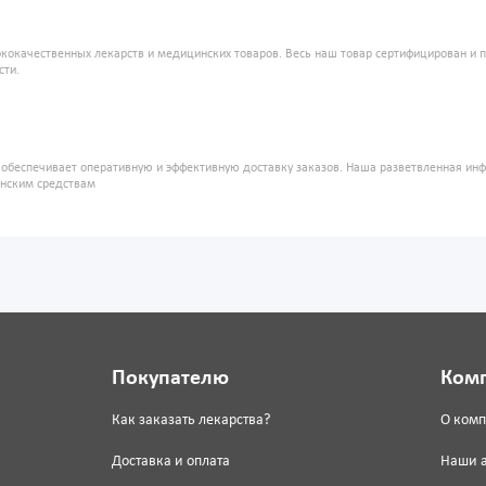
кокачественных лекарств и медицинских товаров. Весь наш товар сертифицирован и 
сти.
" обеспечивает оперативную и эффективную доставку заказов. Наша разветвленная ин
инским средствам
Покупателю
Ком
Как заказать лекарства?
О ком
Доставка и оплата
Наши 