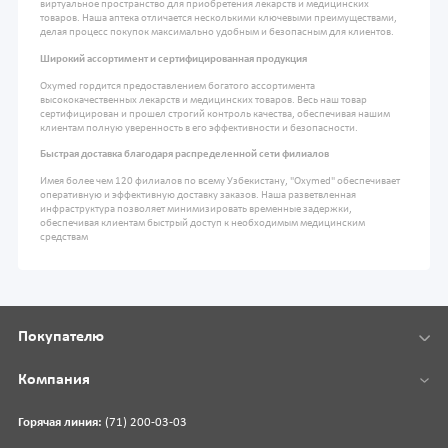
виртуальное пространство для приобретения лекарств и медицинских
товаров. Наша аптека отличается несколькими ключевыми преимуществами,
делая процесс покупок максимально удобным и безопасным для клиентов.
Широкий ассортимент и сертифицированная продукция
Oxymed гордится предоставлением богатого ассортимента
высококачественных лекарств и медицинских товаров. Весь наш товар
сертифицирован и прошел строгий контроль качества, обеспечивая нашим
клиентам полную уверенность в его эффективности и безопасности.
Быстрая доставка благодаря распределенной сети филиалов
Имея более чем 120 филиалов по всему Узбекистану, "Oxymed" обеспечивает
оперативную и эффективную доставку заказов. Наша разветвленная
инфраструктура позволяет минимизировать временные задержки,
обеспечивая клиентам быстрый доступ к необходимым медицинским
средствам
Покупателю
Компания
Горячая линия:
(71) 200-03-03