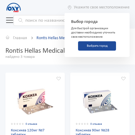
Укажите свое местоположение
Выбор города
Для быстрой организации
доставки необходимо уточнить
свое местоположение
Главная
Rontis Hellas Medical and Phar
Выбрать город
Rontis Hellas Medical and Phar
найдено 3 товара
0 отзывов
0 отзывов
Коксикеа 120мг №7
Коксикеа 90мг №28
таблетки
таблетки