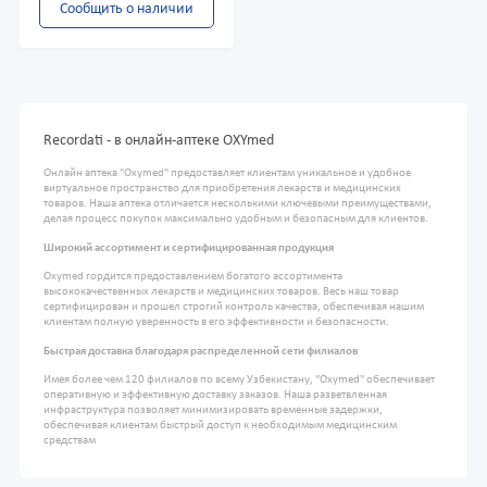
Сообщить о наличии
Recordati - в онлайн-аптеке OXYmed
Онлайн аптека "Oxymed" предоставляет клиентам уникальное и удобное
виртуальное пространство для приобретения лекарств и медицинских
товаров. Наша аптека отличается несколькими ключевыми преимуществами,
делая процесс покупок максимально удобным и безопасным для клиентов.
Широкий ассортимент и сертифицированная продукция
Oxymed гордится предоставлением богатого ассортимента
высококачественных лекарств и медицинских товаров. Весь наш товар
сертифицирован и прошел строгий контроль качества, обеспечивая нашим
клиентам полную уверенность в его эффективности и безопасности.
Быстрая доставка благодаря распределенной сети филиалов
Имея более чем 120 филиалов по всему Узбекистану, "Oxymed" обеспечивает
оперативную и эффективную доставку заказов. Наша разветвленная
инфраструктура позволяет минимизировать временные задержки,
обеспечивая клиентам быстрый доступ к необходимым медицинским
средствам