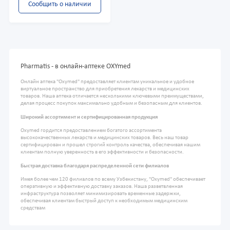
Сообщить о наличии
Pharmatis - в онлайн-аптеке OXYmed
Онлайн аптека "Oxymed" предоставляет клиентам уникальное и удобное
виртуальное пространство для приобретения лекарств и медицинских
товаров. Наша аптека отличается несколькими ключевыми преимуществами,
делая процесс покупок максимально удобным и безопасным для клиентов.
Широкий ассортимент и сертифицированная продукция
Oxymed гордится предоставлением богатого ассортимента
высококачественных лекарств и медицинских товаров. Весь наш товар
сертифицирован и прошел строгий контроль качества, обеспечивая нашим
клиентам полную уверенность в его эффективности и безопасности.
Быстрая доставка благодаря распределенной сети филиалов
Имея более чем 120 филиалов по всему Узбекистану, "Oxymed" обеспечивает
оперативную и эффективную доставку заказов. Наша разветвленная
инфраструктура позволяет минимизировать временные задержки,
обеспечивая клиентам быстрый доступ к необходимым медицинским
средствам