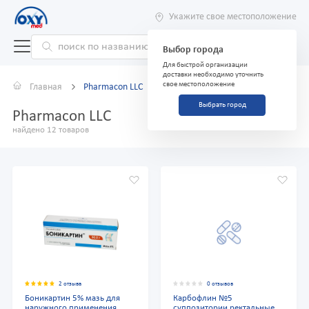
Укажите свое местоположение
Выбор города
Для быстрой организации
доставки необходимо уточнить
свое местоположение
Главная
Pharmacon LLC
Выбрать город
Pharmacon LLC
найдено 12 товаров
2 отзыва
0 отзывов
Боникартин 5% мазь для
Карбофлин №5
наружного применения
суппозитории ректальные