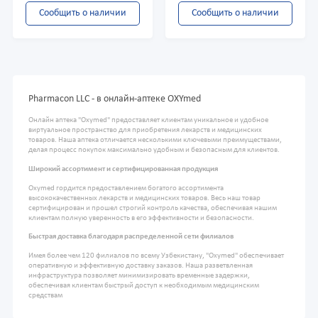
Сообщить о наличии
Сообщить о наличии
Pharmacon LLC - в онлайн-аптеке OXYmed
Онлайн аптека "Oxymed" предоставляет клиентам уникальное и удобное
виртуальное пространство для приобретения лекарств и медицинских
товаров. Наша аптека отличается несколькими ключевыми преимуществами,
делая процесс покупок максимально удобным и безопасным для клиентов.
Широкий ассортимент и сертифицированная продукция
Oxymed гордится предоставлением богатого ассортимента
высококачественных лекарств и медицинских товаров. Весь наш товар
сертифицирован и прошел строгий контроль качества, обеспечивая нашим
клиентам полную уверенность в его эффективности и безопасности.
Быстрая доставка благодаря распределенной сети филиалов
Имея более чем 120 филиалов по всему Узбекистану, "Oxymed" обеспечивает
оперативную и эффективную доставку заказов. Наша разветвленная
инфраструктура позволяет минимизировать временные задержки,
обеспечивая клиентам быстрый доступ к необходимым медицинским
средствам