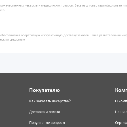
кокачественных лекарств и медицинских товаров. Весь наш товар сертифицирован и 
сти.
" обеспечивает оперативную и эффективную доставку заказов. Наша разветвленная ин
инским средствам
Покупателю
Ком
Как заказать лекарства?
О ком
Доставка и оплата
Наши 
Популярные вопросы
Серти