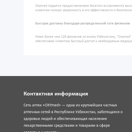
Oxymed гордится предоставлением богатого ассортимента высо
клиентам полную уверенность в его эффективности и безопасно
Быстрая доставка благодаря распределенной сети филиалов
Имея более чем 120 филиалов по всему Узбекистану, "Oxymed
обеспечивая клиентам быстрый доступ к необходимым медиц
Контактная информация
Сеть аптек «OXYmed» — одна из крупнейших частных
аптечных сетей в Республике Узбекистан, заботящаяся о
здоровье людей и обеспечивающая население
лекарственными средствами и товарами в сфере