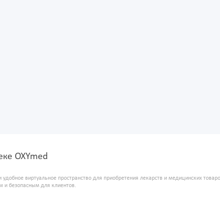
теке OXYmed
и удобное виртуальное пространство для приобретения лекарств и медицинских това
м и безопасным для клиентов.