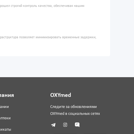
прошел строгий контроль качества, обеспечивая нашим
фраструктура позволяет минимизировать временные задержки,
пания
OXYmed
пании
Следите за обновлениями
OXYmed в социальных сетях
аптеки
фикаты