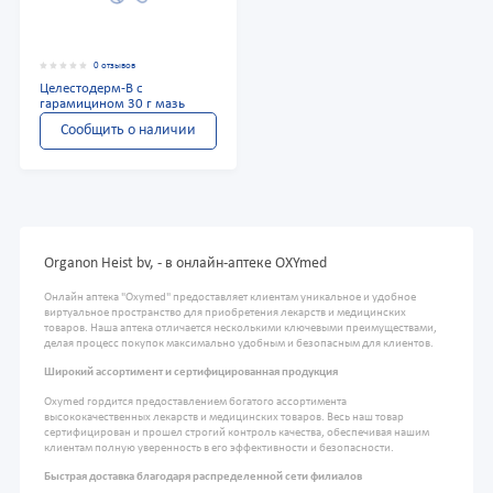
0 отзывов
Целестодерм-В с
гарамицином 30 г мазь
Сообщить о наличии
Organon Heist bv, - в онлайн-аптеке OXYmed
Онлайн аптека "Oxymed" предоставляет клиентам уникальное и удобное
виртуальное пространство для приобретения лекарств и медицинских
товаров. Наша аптека отличается несколькими ключевыми преимуществами,
делая процесс покупок максимально удобным и безопасным для клиентов.
Широкий ассортимент и сертифицированная продукция
Oxymed гордится предоставлением богатого ассортимента
высококачественных лекарств и медицинских товаров. Весь наш товар
сертифицирован и прошел строгий контроль качества, обеспечивая нашим
клиентам полную уверенность в его эффективности и безопасности.
Быстрая доставка благодаря распределенной сети филиалов