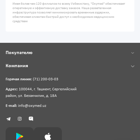
Имея более чем 120 филиалов по всему Узбекистану, "Oxymed" обеспечивает
оперативную и эффективную доставку заказов. Наша разветвленная
инфраструктура позволяет минимизировать временные задержки,
обеспечивая клиентам быстрый доступ к необходимым медицинским
средствам
Покупателю
Компания
Горячая линия:
(71) 200-03-03
Адрес:
100044, г. Ташкент, Сергелийский
район, ул. Безакчилик, д. 18А
E-mail:
info@oxymed.uz