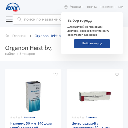
Укажите свое местоположение
Выбор города
Для быстрой организации
доставки необходимо уточнить
свое местоположение
Главная
Organon Heist bv,
Выбрать город
Organon Heist bv,
найдено 5 товаров
0 отзывов
0 отзывов
Назонекс 50 мкг 140 доза
Целестодерм-В с
спрей назальный
гарамицином 30 г крем