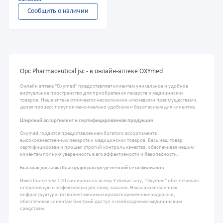
Сообщить о наличии
Opc Pharmaceutical jsc - в онлайн-аптеке OXYmed
Онлайн аптека "Oxymed" предоставляет клиентам уникальное и удобное
виртуальное пространство для приобретения лекарств и медицинских
товаров. Наша аптека отличается несколькими ключевыми преимуществами,
делая процесс покупок максимально удобным и безопасным для клиентов.
Широкий ассортимент и сертифицированная продукция
Oxymed гордится предоставлением богатого ассортимента
высококачественных лекарств и медицинских товаров. Весь наш товар
сертифицирован и прошел строгий контроль качества, обеспечивая нашим
клиентам полную уверенность в его эффективности и безопасности.
Быстрая доставка благодаря распределенной сети филиалов
Имея более чем 120 филиалов по всему Узбекистану, "Oxymed" обеспечивает
оперативную и эффективную доставку заказов. Наша разветвленная
инфраструктура позволяет минимизировать временные задержки,
обеспечивая клиентам быстрый доступ к необходимым медицинским
средствам