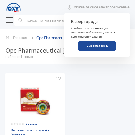
Укажите свое местоположение
Выбор города
Для быстрой организации
доставки необходимо уточнить
свое местоположение
Главная
Opc Pharmaceutical jsc
Выбрать город
Opc Pharmaceutical jsc
найдено 1 товар
0 отзывов
Вьетнамская звезда 4 г
бальзам