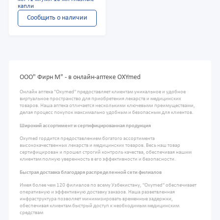
капли
Сообщить о наличии
ООО" Фирн М" - в онлайн-аптеке OXYmed
Онлайн аптека "Oxymed" предоставляет клиентам уникальное и удобное
виртуальное пространство для приобретения лекарств и медицинских
товаров. Наша аптека отличается несколькими ключевыми преимуществами,
делая процесс покупок максимально удобным и безопасным для клиентов.
Широкий ассортимент и сертифицированная продукция
Oxymed гордится предоставлением богатого ассортимента
высококачественных лекарств и медицинских товаров. Весь наш товар
сертифицирован и прошел строгий контроль качества, обеспечивая нашим
клиентам полную уверенность в его эффективности и безопасности.
Быстрая доставка благодаря распределенной сети филиалов
Имея более чем 120 филиалов по всему Узбекистану, "Oxymed" обеспечивает
оперативную и эффективную доставку заказов. Наша разветвленная
инфраструктура позволяет минимизировать временные задержки,
обеспечивая клиентам быстрый доступ к необходимым медицинским
средствам