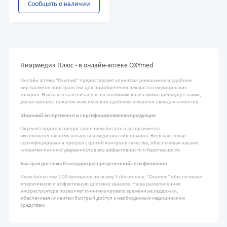
Сообщить о наличии
Ниармедик Плюс - в онлайн-аптеке OXYmed
Онлайн аптека "Oxymed" предоставляет клиентам уникальное и удобное
виртуальное пространство для приобретения лекарств и медицинских
товаров. Наша аптека отличается несколькими ключевыми преимуществами,
делая процесс покупок максимально удобным и безопасным для клиентов.
Широкий ассортимент и сертифицированная продукция
Oxymed гордится предоставлением богатого ассортимента
высококачественных лекарств и медицинских товаров. Весь наш товар
сертифицирован и прошел строгий контроль качества, обеспечивая нашим
клиентам полную уверенность в его эффективности и безопасности.
Быстрая доставка благодаря распределенной сети филиалов
Имея более чем 120 филиалов по всему Узбекистану, "Oxymed" обеспечивает
оперативную и эффективную доставку заказов. Наша разветвленная
инфраструктура позволяет минимизировать временные задержки,
обеспечивая клиентам быстрый доступ к необходимым медицинским
средствам