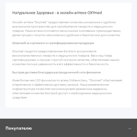
Натуральное Здоровье - в онлайн-аптеке OXYmed
Онлайн аптека "Oxymed" предоставляет клиентам уникальное и удобное
виртуальное пространство для приобретения лекарств и медицинских
товаров. Наша аптека отличается несколькими ключевыми преимуществами,
делая процесс покупок максимально удобным и безопасным для клиентов.
Широкий ассортимент и сертифицированная продукция
Oxymed гордится предоставлением богатого ассортимента
высококачественных лекарств и медицинских товаров. Весь наш товар
сертифицирован и прошел строгий контроль качества, обеспечивая нашим
клиентам полную уверенность в его эффективности и безопасности.
Быстрая доставка благодаря распределенной сети филиалов
Имея более чем 120 филиалов по всему Узбекистану, "Oxymed" обеспечивает
оперативную и эффективную доставку заказов. Наша разветвленная
инфраструктура позволяет минимизировать временные задержки,
обеспечивая клиентам быстрый доступ к необходимым медицинским
средствам
Покупателю