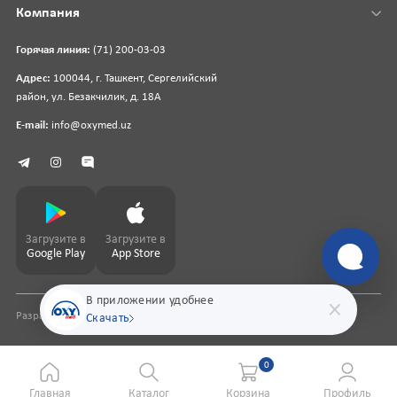
Компания
Горячая линия:
(71) 200-03-03
Адрес:
100044, г. Ташкент, Сергелийский
район, ул. Безакчилик, д. 18А
E-mail:
info@oxymed.uz
Загрузите в
Загрузите в
Google Play
App Store
В приложении удобнее
Разработка сайта
pharmit.uz
Скачать
0
Главная
Каталог
Корзина
Профиль