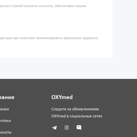
прошел строгий контроль качества, обеспечивая нашим
фраструктура позволяет минимизировать временные задержки,
пания
OXYmed
пании
Следите за обновлениями
OXYmed в социальных сетях
аптеки
фикаты