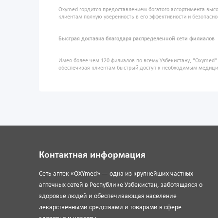
Oxymed гордится предоставлением богатого ассортимента высо
клиентам полную уверенность в его эффективности и безопасно
Быстрая доставка благодаря распределенной сети филиалов
Имея более чем 120 филиалов по всему Узбекистану, "Oxymed
обеспечивая клиентам быстрый доступ к необходимым медиц
Контактная информация
Сеть аптек «OXYmed» — одна из крупнейших частных
аптечных сетей в Республике Узбекистан, заботящаяся о
здоровье людей и обеспечивающая население
лекарственными средствами и товарами в сфере