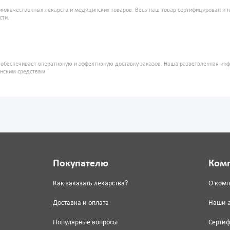
кокачественных лекарств и медицинских товаров. Весь наш товар сертифицирован и 
сти.
" обеспечивает оперативную и эффективную доставку заказов. Наша разветвленная ин
инским средствам
Покупателю
Ком
Как заказать лекарства?
О ком
Доставка и оплата
Наши 
Популярные вопросы
Серти