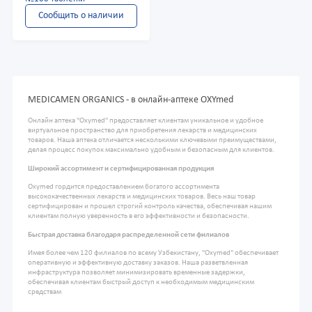
Сообщить о наличии
MEDICAMEN ORGANICS - в онлайн-аптеке OXYmed
Онлайн аптека "Oxymed" предоставляет клиентам уникальное и удобное
виртуальное пространство для приобретения лекарств и медицинских
товаров. Наша аптека отличается несколькими ключевыми преимуществами,
делая процесс покупок максимально удобным и безопасным для клиентов.
Широкий ассортимент и сертифицированная продукция
Oxymed гордится предоставлением богатого ассортимента
высококачественных лекарств и медицинских товаров. Весь наш товар
сертифицирован и прошел строгий контроль качества, обеспечивая нашим
клиентам полную уверенность в его эффективности и безопасности.
Быстрая доставка благодаря распределенной сети филиалов
Имея более чем 120 филиалов по всему Узбекистану, "Oxymed" обеспечивает
оперативную и эффективную доставку заказов. Наша разветвленная
инфраструктура позволяет минимизировать временные задержки,
обеспечивая клиентам быстрый доступ к необходимым медицинским
средствам