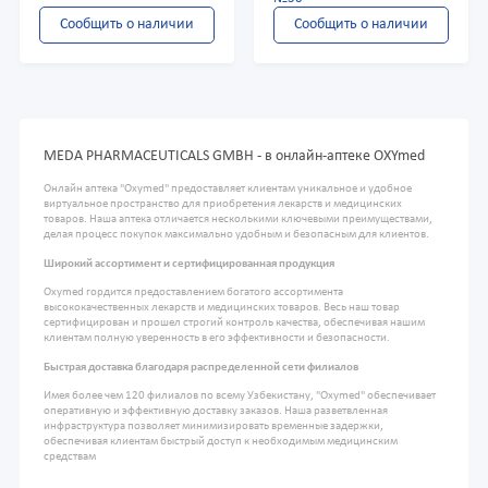
Сообщить о наличии
Сообщить о наличии
MEDA PHARMACEUTICALS GMBH - в онлайн-аптеке OXYmed
Онлайн аптека "Oxymed" предоставляет клиентам уникальное и удобное
виртуальное пространство для приобретения лекарств и медицинских
товаров. Наша аптека отличается несколькими ключевыми преимуществами,
делая процесс покупок максимально удобным и безопасным для клиентов.
Широкий ассортимент и сертифицированная продукция
Oxymed гордится предоставлением богатого ассортимента
высококачественных лекарств и медицинских товаров. Весь наш товар
сертифицирован и прошел строгий контроль качества, обеспечивая нашим
клиентам полную уверенность в его эффективности и безопасности.
Быстрая доставка благодаря распределенной сети филиалов
Имея более чем 120 филиалов по всему Узбекистану, "Oxymed" обеспечивает
оперативную и эффективную доставку заказов. Наша разветвленная
инфраструктура позволяет минимизировать временные задержки,
обеспечивая клиентам быстрый доступ к необходимым медицинским
средствам