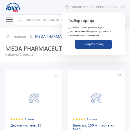
Укажите свое местоположение
Выбор города
Для быстрой организации
доставки необходимо уточнить
свое местоположение
Главная
MEDA PHARMACEUTICALS GMBH
Выбрать город
MEDA PHARMACEUTICALS GMBH
найдено 2 товара
2 отзыва
2 отзыва
Дерматикс гель, 15 г
Делагил, 250 мг, таблетки
№30