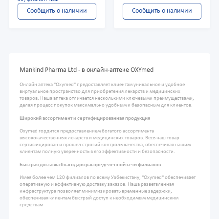
Сообщить о наличии
Сообщить о наличии
Mankind Pharma Ltd - в онлайн-аптеке OXYmed
Онлайн аптека "Oxymed" предоставляет клиентам уникальное и удобное
виртуальное пространство для приобретения лекарств и медицинских
товаров. Наша аптека отличается несколькими ключевыми преимуществами,
делая процесс покупок максимально удобным и безопасным для клиентов.
Широкий ассортимент и сертифицированная продукция
Oxymed гордится предоставлением богатого ассортимента
высококачественных лекарств и медицинских товаров. Весь наш товар
сертифицирован и прошел строгий контроль качества, обеспечивая нашим
клиентам полную уверенность в его эффективности и безопасности.
Быстрая доставка благодаря распределенной сети филиалов
Имея более чем 120 филиалов по всему Узбекистану, "Oxymed" обеспечивает
оперативную и эффективную доставку заказов. Наша разветвленная
инфраструктура позволяет минимизировать временные задержки,
обеспечивая клиентам быстрый доступ к необходимым медицинским
средствам