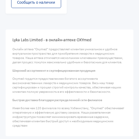
Сообщить о наличии
Lyka Labs Limited - в онлайн-аптеке OXYmed
Онлайн аптека "Oxymed" предоставляет клиентам уникальное и удобное
виртуальное пространство для приобретения лекарств и медицинских
товаров. Наша аптека отличается несколькими ключевыми преимуществами,
делая процесс покупок максимально удобным и безопасным для клиентов.
Широкий ассортимент и сертифицированная продукция
Oxymed гордится предоставлением богатого ассортимента
высококачественных лекарств и медицинских товаров. Весь наш товар
сертифицирован и прошел строгий контроль качества, обеспечивая нашим
клиентам полную уверенность в его эффективности и безопасности.
Быстрая доставка благодаря распределенной сети филиалов
Имея более чем 120 филиалов по всему Узбекистану, "Oxymed" обеспечивает
оперативную и эффективную доставку заказов. Наша разветвленная
инфраструктура позволяет минимизировать временные задержки,
обеспечивая клиентам быстрый доступ к необходимым медицинским
средствам