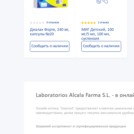
0 отзывов
2 отзыва
Диалак Форте, 240 мг,
МИГ Детский, 100
капсулы №20
мг/5 мл, 100 мл,
суспензия
Сообщить о наличии
Сообщить о наличии
Laboratorios Alcala Farma S.L. - в он
Онлайн аптека "Oxymed" предоставляет клиентам уникальное 
преимуществами, делая процесс покупок максимально удобны
Широкий ассортимент и сертифицированная продукция