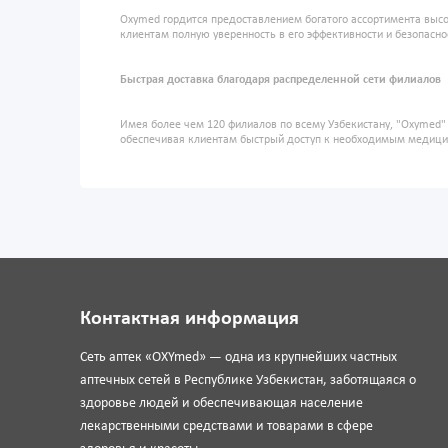
Oxymed гордится предоставлением богатого ассортимента высо
клиентам полную уверенность в его эффективности и безопасно
Быстрая доставка благодаря распределенной сети филиалов
Имея более чем 120 филиалов по всему Узбекистану, "Oxymed
обеспечивая клиентам быстрый доступ к необходимым медиц
Контактная информация
Сеть аптек «OXYmed» — одна из крупнейших частных
аптечных сетей в Республике Узбекистан, заботящаяся о
здоровье людей и обеспечивающая население
лекарственными средствами и товарами в сфере