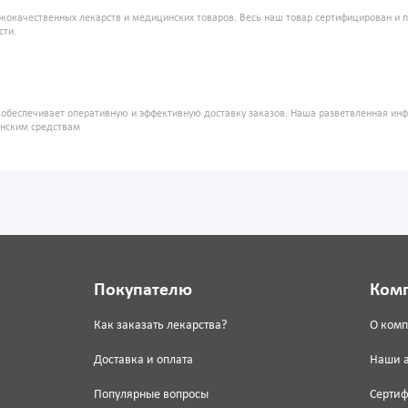
кокачественных лекарств и медицинских товаров. Весь наш товар сертифицирован и 
сти.
" обеспечивает оперативную и эффективную доставку заказов. Наша разветвленная ин
инским средствам
Покупателю
Ком
Как заказать лекарства?
О ком
Доставка и оплата
Наши 
Популярные вопросы
Серти