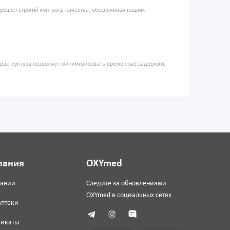
прошел строгий контроль качества, обеспечивая нашим
фраструктура позволяет минимизировать временные задержки,
пания
OXYmed
пании
Следите за обновлениями
OXYmed в социальных сетях
аптеки
фикаты