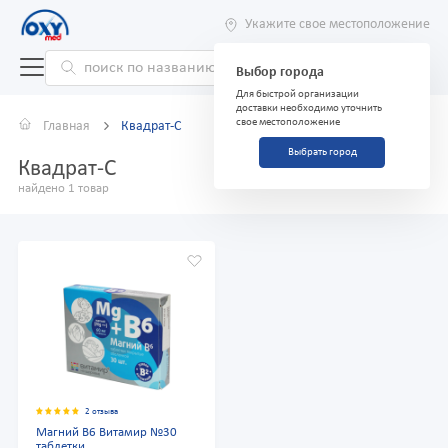
Укажите свое местоположение
Выбор города
Для быстрой организации
доставки необходимо уточнить
свое местоположение
Главная
Квадрат-С
Выбрать город
Квадрат-С
найдено 1 товар
2 отзыва
Магний В6 Витамир №30
таблетки