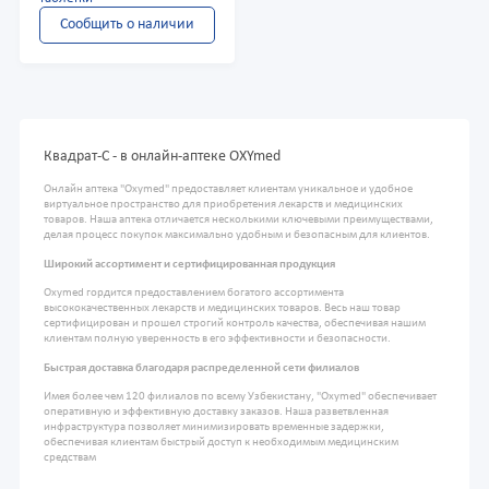
Сообщить о наличии
Квадрат-С - в онлайн-аптеке OXYmed
Онлайн аптека "Oxymed" предоставляет клиентам уникальное и удобное
виртуальное пространство для приобретения лекарств и медицинских
товаров. Наша аптека отличается несколькими ключевыми преимуществами,
делая процесс покупок максимально удобным и безопасным для клиентов.
Широкий ассортимент и сертифицированная продукция
Oxymed гордится предоставлением богатого ассортимента
высококачественных лекарств и медицинских товаров. Весь наш товар
сертифицирован и прошел строгий контроль качества, обеспечивая нашим
клиентам полную уверенность в его эффективности и безопасности.
Быстрая доставка благодаря распределенной сети филиалов
Имея более чем 120 филиалов по всему Узбекистану, "Oxymed" обеспечивает
оперативную и эффективную доставку заказов. Наша разветвленная
инфраструктура позволяет минимизировать временные задержки,
обеспечивая клиентам быстрый доступ к необходимым медицинским
средствам